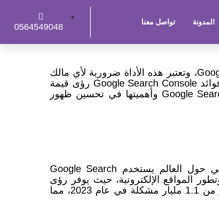
المدونة
تواصل معنا
0564549048
Google Search Console، أداة قوية توفر نافذة إلى كيفية رؤية موقعك عبر الويب من منظور Google، وتعتبر هذه الأداة ضرورية لأي مالك
موقع يسعى لتحسين أداء موقعه وجعله مرئيًا بشكل أفضل في نتائج البحث عبر Google، وتوفر فوائد Google Search Console رؤى قيمة
حول كيفية تفاعل موقعك مع محرك البحث الشهير، وفي هذه المقالة نوضح فوائد Google Search Console وأهميتها في تحسين ظهور
عند الاطلاع على فوائد Google Search Console، نجد أن أكثر من 68 مليون موقع إلكتروني حول العالم يستخدم Google Search
نمو وتطور المواقع الإلكترونية، حيث يوفر رؤى
ساعد GSC مالكي المواقع الإلكترونية على حل أكثر من 1.1 مليار مشكلة في عام 2023، مما