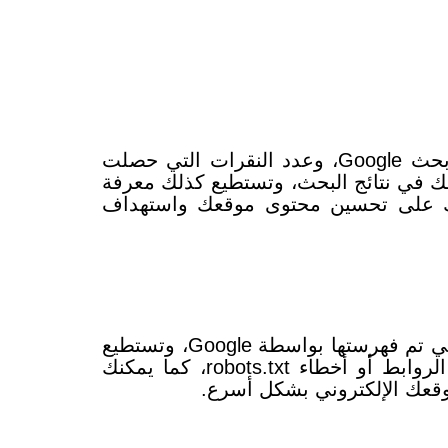
يمكنك من خلال Search Console تتبع عدد مرات ظهور صفحات موقعك الإلكتروني في نتائج بحث Google، وعدد النقرات التي حصلت
ك في نتائج البحث، وتستطيع كذلك
معرفة
عدك على تحسين محتوى موقعك واستهداف
يمكنك