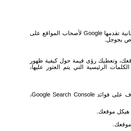
قبل التعرف على فوائد Google Search Console، نجد أن Google Search Console هو أداة مجانية تقدمها Google لأصحاب المواقع على
اص بجوجل.
البحث مع موقعك، وتعطيك رؤى قيمة حول كيفية ظهور
لمات الرئيسية التي يتم العثور عليها،
باستخدام Google Search Console، يمكنك القيام بالعديد من الأشياء المفيدة فمن خلال التعرف على فوائد Google Search Console،
 موقعك.