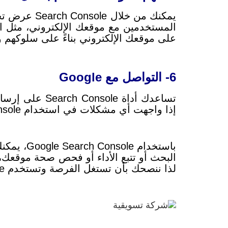
يمكنك من خلال Search Console عرض تحليلات سلوك المستخدم، مثل البيانات الديموغرافية للمستخدمين واهتماماتهم،
المستخدمين مع موقعك الإلكتروني، مثل ا
على موقعك الإلكتروني بناءً على سلوكهم وف
6- التواصل مع Google
تساعدك أداة Search Console على إرسال ملاحظات إلى Google حول أدواتها وخدماتها، كما
إذا واجهت أي مشكلات في استخدام Search Console.
باستخدام
البحث أو تتبع الأداء أو فحص صحة موقعك،
لذا ننصحك بأن تستغل الفرصة وتستخدم Google Search Console لتعزيز حضورك عبر الإنترنت وتحقيق أهدافك بكفاءة أكبر.