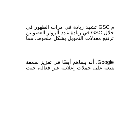
وتُظهر الدراسات أن فوائد Google Search Console كثيرة، وأن المواقع الإلكترونية التي تستخدم GSC تشهد زيادة في مرات الظهور في
تساهم إصلاحات مشكلات SEO التي يتم تحديدها من خلال GSC في زيادة عدد الزوار العضويين
رتفع معدلات التحويل بشكل ملحوظ، مما
فقط، بل من فوائد Google Search Console، أنه يساهم أيضًا في تعزيز سمعة
ال الذي قد تضيعه على حملات إعلانية غير فعالة، حيث