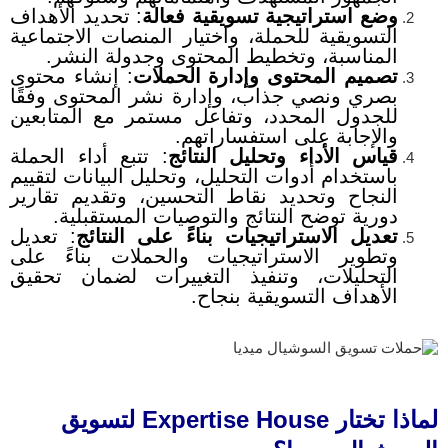
وضع استراتيجية تسويقية فعالة
:
تحديد الأهداف
التسويقية للحملة، و
اختيار المنصات الاجتماعية
المناسبة، و
تخطيط المحتوى وجدولة النشر.
تصميم المحتوى وإدارة الحملات
:
إنشاء محتوى
بصري ونصي جذاب، و
إدارة نشر المحتوى وفقًا
للجدول المحدد، و
تفاعل مستمر مع المتابعين
والإجابة على استفساراتهم.
قياس الأداء وتحليل النتائج
:
تتبع أداء الحملة
باستخدام أدوات التحليل، و
تحليل البيانات لتقييم
النجاح وتحديد نقاط التحسين، و
تقديم تقارير
دورية توضح النتائج والتوصيات المستقبلية.
تعديل الاستراتيجيات بناءً على النتائج
:
تعديل
وتطوير الاستراتيجيات والحملات بناءً على
التحليلات، و
تنفيذ التغييرات لضمان تحقيق
الأهداف التسويقية بنجاح.
لماذا تختار Expertise House لتسويق