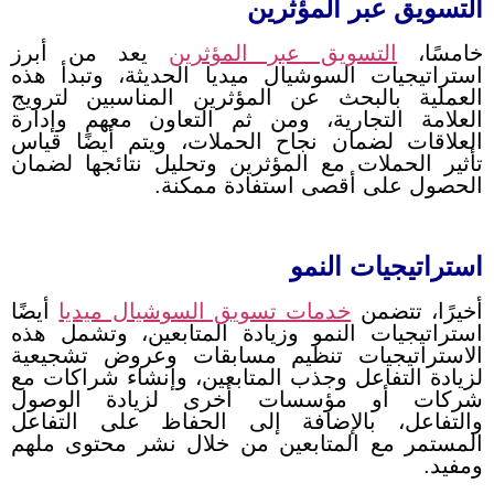
التسويق عبر المؤثرين
خامسًا،
التسويق عبر المؤثرين
يعد من أبرز
استراتيجيات السوشيال ميديا الحديثة، وتبدأ هذه
العملية بالبحث عن المؤثرين المناسبين لترويج
العلامة التجارية، ومن ثم التعاون معهم وإدارة
العلاقات لضمان نجاح الحملات، ويتم أيضًا قياس
تأثير الحملات مع المؤثرين وتحليل نتائجها لضمان
الحصول على أقصى استفادة ممكنة.
استراتيجيات النمو
أخيرًا، تتضمن
خدمات تسويق السوشيال ميديا
أيضًا
استراتيجيات النمو وزيادة المتابعين، وتشمل هذه
الاستراتيجيات تنظيم مسابقات وعروض تشجيعية
لزيادة التفاعل وجذب المتابعين، وإنشاء شراكات مع
شركات أو مؤسسات أخرى لزيادة الوصول
والتفاعل، بالإضافة إلى الحفاظ على التفاعل
المستمر مع المتابعين من خلال نشر محتوى ملهم
ومفيد.