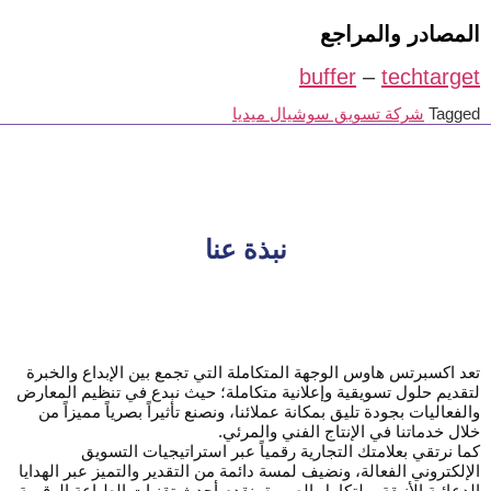
المصادر والمراجع
buffer
–
techtarget
Tagged
شركة تسويق سوشيال ميديا
نبذة عنا
تعد اكسبرتس هاوس الوجهة المتكاملة التي تجمع بين الإبداع والخبرة
لتقديم حلول تسويقية وإعلانية متكاملة؛ حيث نبدع في تنظيم المعارض
والفعاليات بجودة تليق بمكانة عملائنا، ونصنع تأثيراً بصرياً مميزاً من
خلال خدماتنا في الإنتاج الفني والمرئي.
كما نرتقي بعلامتك التجارية رقمياً عبر استراتيجيات التسويق
الإلكتروني الفعالة، ونضيف لمسة دائمة من التقدير والتميز عبر الهدايا
الدعائية الأنيقة، ولتكامل الصورة، نقدم أحدث تقنيات الطباعة الرقمية