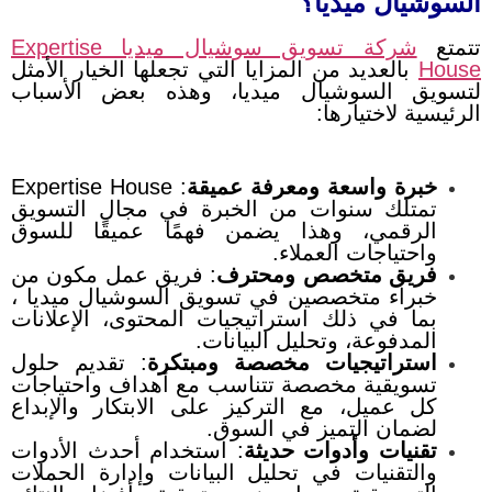
السوشيال ميديا؟
تتمتع
شركة تسويق سوشيال ميديا Expertise
House
بالعديد من المزايا التي تجعلها الخيار الأمثل
لتسويق السوشيال ميديا، وهذه بعض الأسباب
الرئيسية لاختيارها:
خبرة واسعة ومعرفة عميقة
:
Expertise House
تمتلك سنوات من الخبرة في مجال التسويق
الرقمي، وهذا يضمن فهمًا عميقًا للسوق
واحتياجات العملاء.
فريق متخصص ومحترف
:
فريق عمل مكون من
خبراء متخصصين في تسويق السوشيال ميديا ،
بما في ذلك استراتيجيات المحتوى، الإعلانات
المدفوعة، وتحليل البيانات.
استراتيجيات مخصصة ومبتكرة
:
تقديم حلول
تسويقية مخصصة تتناسب مع أهداف واحتياجات
كل عميل، مع التركيز على الابتكار والإبداع
لضمان التميز في السوق.
تقنيات وأدوات حديثة
:
استخدام أحدث الأدوات
والتقنيات في تحليل البيانات وإدارة الحملات