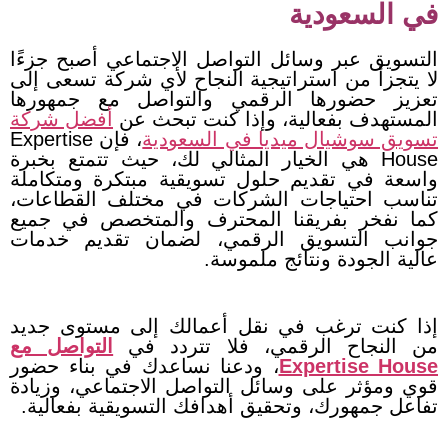
في السعودية
التسويق عبر وسائل التواصل الاجتماعي أصبح جزءًا
لا يتجزأ من استراتيجية النجاح لأي شركة تسعى إلى
تعزيز حضورها الرقمي والتواصل مع جمهورها
المستهدف بفعالية، وإذا كنت تبحث عن
أفضل شركة
تسويق سوشيال ميديا في السعودية
، فإن Expertise
House هي الخيار المثالي لك، حيث
تتمتع بخبرة
واسعة في تقديم حلول تسويقية مبتكرة ومتكاملة
تناسب احتياجات الشركات في مختلف القطاعات،
كما نفخر بفريقنا المحترف والمتخصص في جميع
جوانب التسويق الرقمي، لضمان تقديم خدمات
عالية الجودة ونتائج ملموسة.
إذا كنت ترغب في نقل أعمالك إلى مستوى جديد
من النجاح الرقمي، فلا تتردد في
التواصل مع
Expertise House
، ودعنا نساعدك في بناء حضور
قوي ومؤثر على وسائل التواصل الاجتماعي، وزيادة
تفاعل جمهورك، وتحقيق أهدافك التسويقية بفعالية.