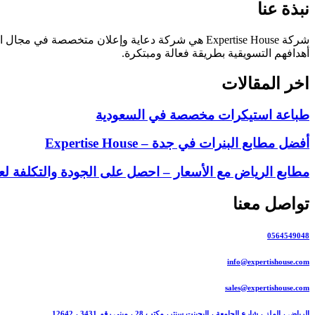
نبذة عنا
أهدافهم التسويقية بطريقة فعالة ومبتكرة.
اخر المقالات
طباعة استيكرات مخصصة في السعودية
أفضل مطابع البنرات في جدة – Expertise House
مطابع الرياض مع الأسعار – احصل على الجودة والتكلفة ل
تواصل معنا
0564549048
info@expertishouse.com
sales@expertishouse.com
الرياض ، الملز ، شارع الجامعة ، اليجينت سنتر، مكتب 28 ، مبنى رقم 3431 ، 12642