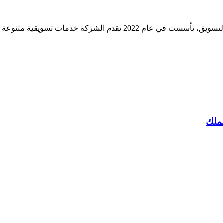
شركة Expertise House هي شركة دعاية وإعلان متخصصة في مجال التسويق، 
عملك