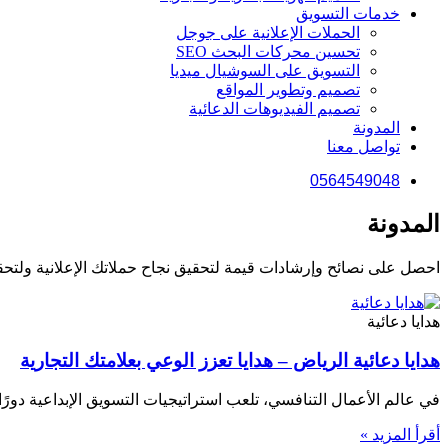
خدمات التسويق
الحملات الإعلانية على جوجل
تحسين محركات البحث SEO
التسويق على السوشيال ميديا
تصميم وتطوير المواقع
تصميم الفيديوهات الدعائية
المدونة
تواصل معنا
0564549048
المدونة
احصل على نصائح وإرشادات قيمة لتحقيق نجاح حملاتك الإعلانية ولتحق
هدايا دعائية
هدايا دعائية الرياض – هدايا تعزز الوعي بعلامتك التجارية
في عالم الأعمال التنافسي، تلعب استراتيجيات التسويق الإبداعية دورًا ح
أقرأ المزيد »