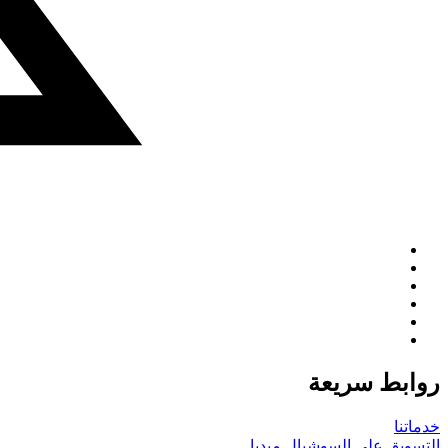
روابط سريعة
خدماتنا
التسويق على السوشيال ميديا