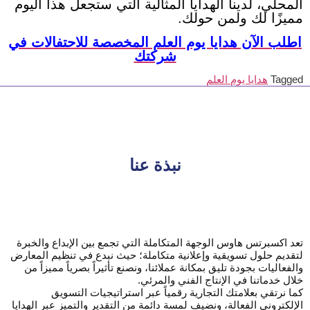
المحلي، لدينا الهدايا المثالية التي ستجعل هذا اليوم
مميزًا لك ولمن حولك.
اطلب الآن هدايا يوم العلم المخصصة للاحتفالات في
شركتك
Tagged
هدايا يوم العلم
نبذة عنا
تعد اكسبرتس هاوس الوجهة المتكاملة التي تجمع بين الإبداع والخبرة
لتقديم حلول تسويقية وإعلانية متكاملة؛ حيث نبدع في تنظيم المعارض
والفعاليات بجودة تليق بمكانة عملائنا، ونصنع تأثيراً بصرياً مميزاً من
خلال خدماتنا في الإنتاج الفني والمرئي.
كما نرتقي بعلامتك التجارية رقمياً عبر استراتيجيات التسويق
الإلكتروني الفعالة، ونضيف لمسة دائمة من التقدير والتميز عبر الهدايا