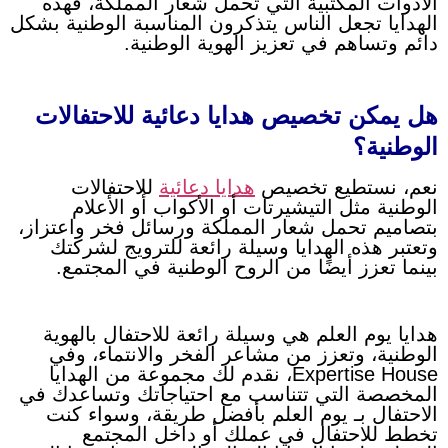
الأدوات المكتبية التي تحمل شعار المملكة، فهذه
الهدايا تجعل الناس يتذكرون المناسبة الوطنية بشكل
دائم وتساهم في تعزيز الهوية الوطنية.
هل يمكن تخصيص هدايا دعائية للاحتفالات
الوطنية؟
نعم، نستطيع تخصيص
هدايا دعائية
للاحتفالات
الوطنية مثل التيشيرتات أو الأكواب أو الأعلام
بتصاميم تحمل شعار المملكة ورسائل فخر واعتزاز،
وتعتبر هذه الهدايا وسيلة رائعة للترويج لشركتك
بينما تعزز أيضًا من الروح الوطنية في المجتمع.
هدايا يوم العلم هي وسيلة رائعة للاحتفال بالهوية
الوطنية، وتعزز من مشاعر الفخر والانتماء، وفي
Expertise House، نقدم لك مجموعة من الهدايا
المخصصة التي تتناسب مع احتياجاتك وتساعدك في
الاحتفال بـ يوم العلم بأفضل طريقة، وسواء كنت
تخطط للاحتفال في عملك أو داخل المجتمع