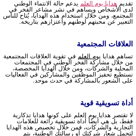
تقديم
هدايا يوم العلم
يدعم حالة الانتماء الوطني
لدى الأشخاص ويساهم في نشر مشاعر الفخر في
المجتمع، ومن خلال استخدام هذه الهدايا، يُتاح للناس
التعبير عن محبتهم لوطنهم واعتزازهم بتاريخه.
العلاقات المجتمعية
تساهم هدايا
يوم العلم
في تقوية العلاقات المجتمعية
من خلال مشاركة الفخر الوطني في المجتمعات
المحلية والشركات، ومن خلال الهدايا المخصصة،
نستطيع تحفيز الموظفين والمشاركين في الفعاليات
على الشعور بالمشاركة في حدث موحد.
أداة تسويقية قوية
لا تقتصر هدايا يوم العلم على كونها هدايا تذكارية
فقط، بل هي أيضًا أداة تسويقية رائعة للعلامات
التجارية والشركات، فمن خلال تخصيص هذه الهدايا
لتحمل شعار شركتك أو رسالتك الوطنية، يتم