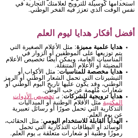
استخدامها كوسيلة للترويج لعلامتك التجارية في
نفس الوقت الذي تعزز فيه الفخر الوطني.
أفضل أفكار هدايا ليوم العلم
هدايا علمية مميزة
: مثل الأعلام الصغيرة التي
يتم توزيعها على الموظفين أو الزوار في
المناسبات العامة، ويمكن أيضًا تخصيص الأعلام
المضيئة أو الأعلام المتنقلة.
هدايا مخصصة للمناسبات
: مثل الأكواب أو
التيشيرتات التي تحمل الشعار الوطني أو الرمز
الوطني، وقد يكون عليها تاريخ اليوم الوطني أو
شعارات مُلهمة عن حب الوطن.
هدايا ترويجية للشركات
: بـ
تخصيص الأدوات
المكتبية
مثل الأقلام الوطنية أو الميداليات
التذكارية التي تحمل صورًا أو رسائل تعبيرية
عن يوم العلم.
الهدايا القابلة للاستخدام اليومي
: مثل الحقائب،
الوسائد أو البطاقات التذكارية التي تحمل
رموزًا وطنية أو شعارات متعلقة بـ يوم العلم.