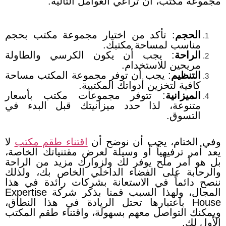
مجموعة مكتب، أن تراعي العوامل التالية:
الحجم
: تأكد من اختيار مجموعة مكتب بحجم
مناسب لمساحة مكتبك.
الراحة
: يجب أن يكون الكرسي والطاولة
مريحين للاستخدام.
التنظيم
: يجب أن توفر مجموعة المكتب مساحة
كافية لتخزين أدواتك المكتبية.
الميزانية
: تتوفر مجموعات مكتب بأسعار
متنوعة، لذا حدد ميزانيتك قبل البدء في
التسوق.
وفي الختام، يجب أن نوضح أن
اقتناء طقم مكتب
لا
يعد أمر ترفيهياً أو وسيلة لعرض مقتنياتك الخاصة،
بل هو أمر ملح يوفر لك ولزوارك مزيد من الراحة
والرحابة على الفضاء الداخلي الخاص بك، ولذلك
ننصح دائماً في الاستعانة بشركات رائدة في هذا
المجال، ولهذا السبب قمنا بذكر شركة Expertise
House باعتبارها تحتل الريادة في هذا النطاق،
ويمكنك التواصل معهم بسهولة، واقتناء طقم المكتب
الأول لك.