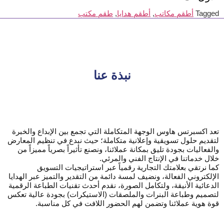
Tagged
أطقم مكاتب
,
أطقم هدايا
,
طقم مكتب
نبذة عنا
تعد اكسبرتس هاوس الوجهة المتكاملة التي تجمع بين الإبداع والخبرة
لتقديم حلول تسويقية وإعلانية متكاملة؛ حيث نبدع في تنظيم المعارض
والفعاليات بجودة تليق بمكانة عملائنا، ونصنع تأثيراً بصرياً مميزاً من
خلال خدماتنا في الإنتاج الفني والمرئي.
كما نرتقي بعلامتك التجارية رقمياً عبر استراتيجيات التسويق
الإلكتروني الفعالة، ونضيف لمسة دائمة من التقدير والتميز عبر الهدايا
الدعائية الأنيقة، ولتكامل الصورة، نقدم أحدث تقنيات الطباعة الرقمية
لتصميم وطباعة البنرات والملصقات (الاستيكرات) بجودة عالية تعكس
قوة هوية عملائنا وتضمن لهم الحضور اللافت في كل مناسبة.