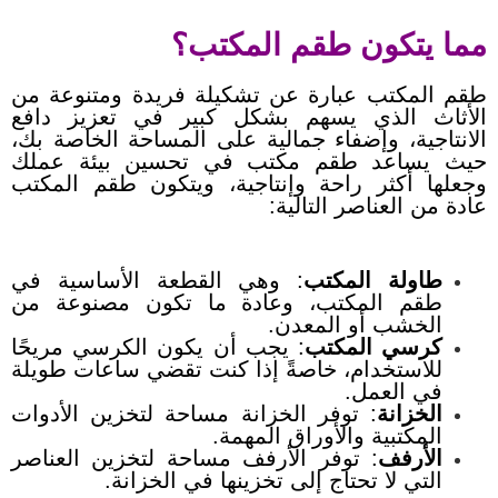
مما يتكون طقم المكتب؟
طقم المكتب عبارة عن تشكيلة فريدة ومتنوعة من
الأثاث الذي يسهم بشكل كبير في تعزيز دافع
الانتاجية، وإضفاء جمالية على المساحة الخاصة بك،
حيث
يساعد طقم مكتب في تحسين بيئة عملك
وجعلها أكثر راحة وإنتاجية، و
يتكون طقم المكتب
عادة من العناصر التالية:
طاولة المكتب
: وهي القطعة الأساسية في
طقم المكتب، وعادة ما تكون مصنوعة من
الخشب أو المعدن.
كرسي المكتب
: يجب أن يكون الكرسي مريحًا
للاستخدام، خاصةً إذا كنت تقضي ساعات طويلة
في العمل.
الخزانة
: توفر الخزانة مساحة لتخزين الأدوات
المكتبية والأوراق المهمة.
الأرفف
: توفر الأرفف مساحة لتخزين العناصر
التي لا تحتاج إلى تخزينها في الخزانة.