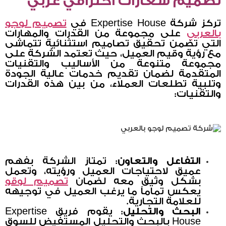
تصميم شعارات احترافي عربي
تركز شركة Expertise House في
تصميم لوجو
بالعربي
على مجموعة من القدرات والمهارات
التي تضمن تحقيق تصاميم استثنائية تتماشى
مع رؤية وقيم العميل، حيث تعتمد الشركة على
مجموعة متنوعة من الأساليب والتقنيات
المتقدمة لضمان تقديم خدمات عالية الجودة
وتلبية تطلعات العملاء، من بين هذه القدرات
والتقنيات:
التفاعل والتعاون
: تمتاز الشركة بفهم
عميق لاحتياجات العميل ورؤيته، وتعمل
بشكل وثيق معه لضمان
تصميم لوقو
يعكس تماماً ما يرغب العميل في توجيهه
للعلامة التجارية.
البحث والتحليل
: يقوم فريق Expertise
House بالبحث والتحليل المستفيض للسوق