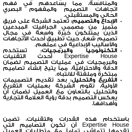
والمنافسة، مما يساعدهم في فهم
اتجاهات التصميم والمفهوم البصري
الحالي والمستقبلي.
الإبداع والتصميم
: تعتمد الشركة على فريق
متميز من مصممي الجرافيك المبدعين
الذين يمتلكون خبرة واسعة في مجال
تصميم شعار، حيث تطبيق أحدث الاتجاهات
والأساليب الإبداعية في عملهم.
التكنولوجيا والبرمجيات
: تستخدم
Expertise House أحدث التقنيات
والبرمجيات في عمليات التصميم لضمان
الدقة والاحترافية، مما يتيح إنشاء تصاميم
مبتكرة وملفتة للانتباه.
التفريغ والتحليل
: بعد تقديم التصميمات
الأولية، تقوم الشركة بعمليات التفريغ
والتحليل بالتعاون مع العميل لضمان أن
يعكس التصميم بدقة رؤية العلامة التجارية
وأهدافها.
باستخدام هذه القدرات والتقنيات، تضمن
Expertise House أن تكون التصاميم التي
تقدمها تتماشى تماماً مع متطلبات العميل