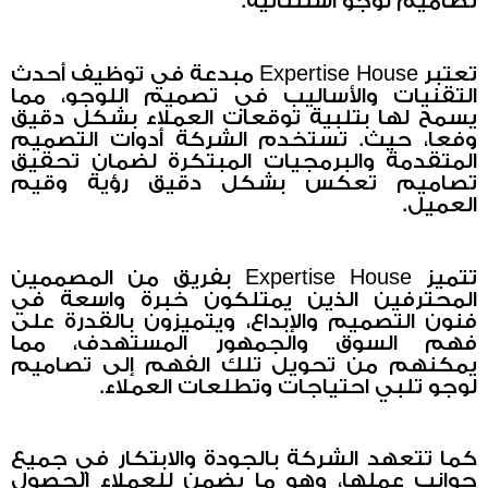
تصاميم لوجو استثنائية.
تعتبر Expertise House مبدعة في توظيف أحدث
التقنيات والأساليب في تصميم اللوجو، مما
يسمح لها بتلبية توقعات العملاء بشكل دقيق
وفعا، حيث. تستخدم الشركة أدوات التصميم
المتقدمة والبرمجيات المبتكرة لضمان تحقيق
تصاميم تعكس بشكل دقيق رؤية وقيم
العميل.
تتميز Expertise House بفريق من المصممين
المحترفين الذين يمتلكون خبرة واسعة في
فنون التصميم والإبداع، ويتميزون بالقدرة على
فهم السوق والجمهور المستهدف، مما
يمكنهم من تحويل تلك الفهم إلى تصاميم
لوجو تلبي احتياجات وتطلعات العملاء.
كما تتعهد الشركة بالجودة والابتكار في جميع
جوانب عملها، وهو ما يضمن للعملاء الحصول