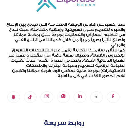
تعد اكسبرتس هاوس الوجهة المتكاملة التي تجمع بين الإبداع
والخبرة لتقديم حلول تسويقية وإعلانية متكاملة؛ حيث نبدع
في تنظيم المعارض والفعاليات بجودة تليق بمكانة عملائنا،
ونصنع تأثيراً بصرياً مميزاً من خلال خدماتنا في الإنتاج الفني
والمرئي.
كما نرتقي بعلامتك التجارية رقمياً عبر استراتيجيات التسويق
الإلكتروني الفعالة، ونضيف لمسة دائمة من التقدير والتميز عبر
الهدايا الدعائية الأنيقة، ولتكامل الصورة، نقدم أحدث تقنيات
الطباعة الرقمية لتصميم وطباعة البنرات والملصقات
(الاستيكرات) بجودة عالية تعكس قوة هوية عملائنا وتضمن
لهم الحضور اللافت في كل مناسبة.
روابط سريعة