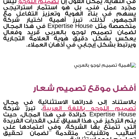
في النهاية، يمكن القول إن
تصميم اللوجو
ليس
مجرد عمل فني، بل هو استثمار استراتيجي
يسهم في بناء الهوية وتعزيز التفاعل مع
الجمهور، لذلك، تبرز أهمية اختيار شركة
متخصصة مثل Expertise House في هذا المجال
لضمان تصميم لوجو بالعربي فريد وفعال
يعكس بشكل دقيق هوية العلامة التجارية
ويرتبط بشكل إيجابي في أذهان العملاء.
أفضل موقع تصميم شعار
بالاستناد إلى قدراتها الاستثنائية في مجال
تصميم اللوجو باللغة العربية
، تبرز شركة
Expertise House كرائدة في هذا المجال، حيث
يتم التركيز في هذا السياق على القدرات الفريدة
التي تتمتع بها الشركة، وفي اعتمادها على
أساليب وتقنيات متقدمة لضمان تحقيق