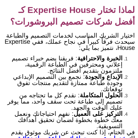
لماذا تختار Expertise House كـ
أفضل شركات تصميم البروشورات؟
اختيار الشريك المناسب لخدمات التصميم والطباعة
سيحدث فرقاً كبيراً في نجاح عملك، ففي Expertise
House، نتميز بما يلي:
الخبرة والاحترافية
: فريقنا يضم خبراء تصميم
إعلاني ومحترفين في الطباعة الرقمية،
ملتزمون بتقديم أفضل النتائج.
الإبداع والجودة
: نجمع بين التصميم الإبداعي
وجودة طباعة ممتازة لتقديم منتجات تفوق
توقعاتك.
الحلول المتكاملة
: نقدم كل ما تحتاجه من
تصميم إلى طباعة تحت سقف واحد، مما يوفر
عليك الوقت والجهد.
التركيز على العميل
: نفهم احتياجاتك ونعمل
معك خطوة بخطوة لضمان تحقيق أهدافك
التسويقية.
في الختام، إذا كنت تبحث عن شريك موثوق يقدم