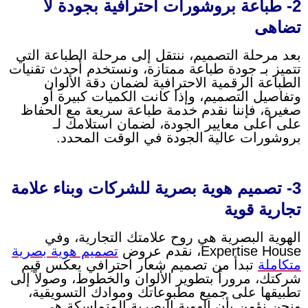
2- طباعة بروشورات احترافية بجودة لا
تضاهى
بعد مرحلة التصميم، ننتقل إلى مرحلة الطباعة التي
تتميز بـ جودة طباعة ممتازة، ونستخدم أحدث تقنيات
الطباعة الرقمية الاحترافية لضمان دقة الألوان
وتفاصيل التصميم، وإذا كانت الكميات كبيرة أو
صغيرة، فإننا نقدم خدمة طباعة سريعة مع الحفاظ
على أعلى معايير الجودة، لضمان استلامك لـ
بروشورات عالية الجودة في الوقت المحدد.
3- تصميم هوية بصرية للشركات وبناء علامة
تجارية قوية
الهوية البصرية هي روح علامتك التجارية، وفي
Expertise House، نقدم عروض
تصميم هوية بصرية
متكاملة
تبدأ من تصميم شعار احترافي يعكس قيم
شركتك، مروراً بتطوير الألوان والخطوط، وصولاً إلى
تطبيقها على جميع مطبوعاتك وموادك التسويقية،
ونحن نؤمن بأن الهوية البصرية المتماسكة هي