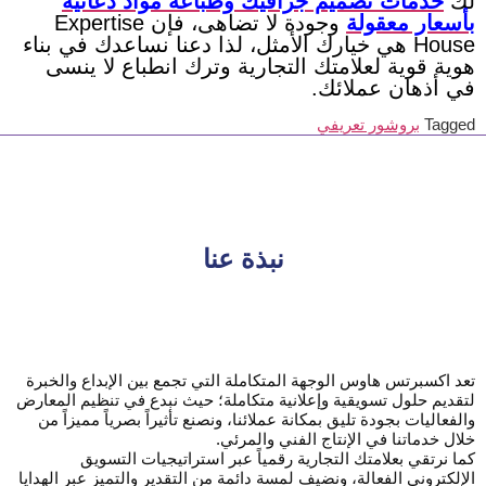
لك
خدمات تصميم جرافيك وطباعة مواد دعائية
بأسعار معقولة
وجودة لا تضاهى، فإن Expertise
House هي خيارك الأمثل، لذا دعنا نساعدك في بناء
هوية قوية لعلامتك التجارية وترك انطباع لا ينسى
في أذهان عملائك.
Tagged
بروشور تعريفي
نبذة عنا
تعد اكسبرتس هاوس الوجهة المتكاملة التي تجمع بين الإبداع والخبرة
لتقديم حلول تسويقية وإعلانية متكاملة؛ حيث نبدع في تنظيم المعارض
والفعاليات بجودة تليق بمكانة عملائنا، ونصنع تأثيراً بصرياً مميزاً من
خلال خدماتنا في الإنتاج الفني والمرئي.
كما نرتقي بعلامتك التجارية رقمياً عبر استراتيجيات التسويق
الإلكتروني الفعالة، ونضيف لمسة دائمة من التقدير والتميز عبر الهدايا