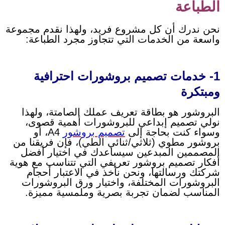
الطباعة
نحن ندرك أن كل مشروع فريد، ولهذا نقدم مجموعة
واسعة من الخدمات التي تتجاوز مجرد الطباعة:
1- خدمات تصميم بروشورات احترافية
ومبتكرة
البروشور هو بطاقة تعريف عملك الصامتة، ولهذا
نولي تصميم إبداعي للبروشورات أهمية قصوى،
وسواء كنت بحاجة إلى
تصميم بروشور
A4، أو
بروشور مطوي (ثلاثي/ثنائي الطي)، فإن فريقنا من
المصممين المبدعين سيساعدك في اختيار أفضل
أفكار تصميم بروشور تعريفي التي تتناسب مع هوية
شركتك ورسالتها، ونحن نأخذ في الاعتبار أحجام
البروشورات المختلفة، واختيار ورق البروشورات
المناسب لضمان تجربة بصرية وملمسية مميزة.