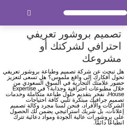
تصميم بروشور تعريفي
احترافي لشركتك أو
مشروعك
هل تبحث عن شركة تصميم وطباعة بروشور تعريفي
تحول أفكارك إلى واقع ملموس؟ هل تسعى لتعزيز
حضور علامتك التجارية في السوق السعودي من
خلال مطبوعات احترافية وجذابة؟ في Expertise
House، نفخر بتقديم حلول طباعة متكاملة وخدمات
تصميم جرافيك مبتكرة تلبي كافة احتياجات
الشركات والأفراد، فنحن لسنا مجرد وكالة تصميم
إعلانات، بل شريك استراتيجي يضمن لك الحصول
على بروشورات عالية الجودة ومواد دعائية تترك
انطباعًا دائمًا.