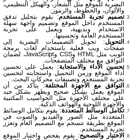
البصرية للموقع مثل الشعار، والهيكل التنظيمي،
والألوان، والخطوط، والرموز.
تصميم تجربة المستخدم
: يقوم بتحليل تدفق
المستخدم داخل الموقع وتصميم واجهة سهلة
الاستخدام وبديهية، ويعمل على تجربة
المستخدم العامة وتحسينها.
التحويل
: تحويل التصميمات البصرية إلى
صفحات ويب فعلية باستخدام لغات برمجة
الويب مثل HTML وCSS وJavaScript، لضمان
التوافق مع مختلف المتصفحات.
تحسين الأداء والاستجابة
: يعمل على تحسين
أداء الموقع وزمن التحميل واستجابته لتحسين
تجربة المستخدم وتصنيفات محركات البحث.
التوافق مع الأجهزة المختلفة
: يتأكد من أن
الموقع يعمل بشكل صحيح ويظهر بشكل جيد
على مختلف الأجهزة مثل الحواسيب المكتبية
والأجهزة اللوحية والهواتف الذكية.
تكامل الوسائط المتعددة
: يقوم بتكامل الوسائط
المتعددة مثل الصور والفيديو والصوت في
الموقع بطريقة تنسجم مع التصميم العام وتعزز
تجربة المستخدم.
الاختبار والتصحيح
: يقوم بفحص واختبار الموقع