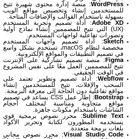
WordPress
: منصة إدارة محتوى شهيرة تتيح
للمستخدمين إنشاء وتخصيص مواقع الويب
بسهولة باستخدام القوالب والإضافات المتاحة.
Adobe XD
: أداة تصميم وتجربة المستخدم
(UX) التي تتيح للمصممين إنشاء نماذج أولية
وتصورات تفاعلية لواجهات المستخدم.
Sketch
: أداة تصميم واجهات المستخدم
مخصصة لنظام macOS، تستخدم بشكل واسع
في تصميم التطبيقات والمواقع الإلكترونية.
Figma
: منصة تصميم تشاركية على الإنترنت
تتيح للمصممين العمل معًا على نفس المشروع
في الوقت الحقيقي.
Webflow
: أداة تصميم وتطوير تعتمد على
السحب والإفلات، تتيح للمستخدمين إنشاء
مواقع تفاعلية دون الحاجة إلى معرفة البرمجة.
Bootstrap
: إطار عمل CSS يساعد في تصميم
مواقع متجاوبة ومناسبة لمختلف أحجام
الشاشات باستخدام مكونات جاهزة.
Sublime Text
: محرر نصوص برمجية قوي
يستخدمه المطورون لكتابة وتحرير الأكواد
بلغات برمجة متعددة.
Visual Studio Code
: محرر نصوص مجاني