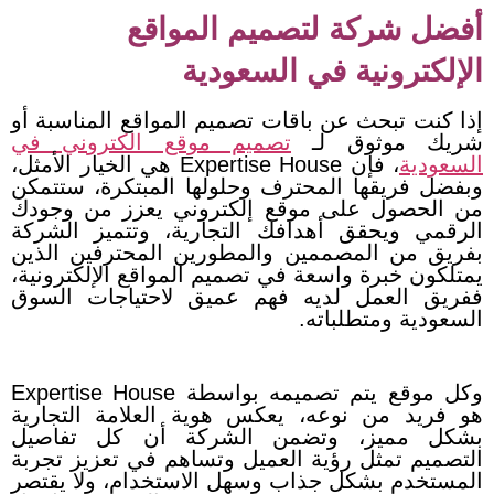
أفضل شركة لتصميم المواقع
الإلكترونية في السعودية
إذا كنت تبحث عن باقات تصميم المواقع المناسبة أو
شريك موثوق لـ
تصميم موقع الكتروني في
السعودية
، فإن Expertise House هي الخيار الأمثل،
وبفضل فريقها المحترف وحلولها المبتكرة، ستتمكن
من الحصول على موقع إلكتروني يعزز من وجودك
الرقمي ويحقق أهدافك التجارية، و
تتميز الشركة
بفريق من المصممين والمطورين المحترفين الذين
يمتلكون خبرة واسعة في تصميم المواقع الإلكترونية،
ففريق العمل لديه فهم عميق لاحتياجات السوق
السعودية ومتطلباته.
وكل موقع يتم تصميمه بواسطة Expertise House
هو فريد من نوعه، يعكس هوية العلامة التجارية
بشكل مميز، وتضمن الشركة أن كل تفاصيل
التصميم تمثل رؤية العميل وتساهم في تعزيز تجربة
المستخدم بشكل جذاب وسهل الاستخدام، و
لا يقتصر