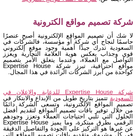
شركة تصميم مواقع الكترونية
لا شك أن تصميم المواقع الإلكترونية أصبح عنصرًا
حاسمًا لنجاح أي شركة أو مؤسسة، فالشركات في
السعودية تدرك جيدًا أهمية وجود موقع إلكتروني
قوي وجذاب يعكس هوية العلامة التجارية ويعزز
التواصل مع العملاء، وعندما يتعلق الأمر بتصميم
مواقع احترافية، تبرز شركة Expertise House
كواحدة من أبرز الشركات الرائدة في هذا المجال.
شركة Expertise House للدعاية والإعلان في
السعودية
تتميز بتاريخ طويل من الإبداع والابتكار في
تصميم المواقع الإلكترونية، وتسعى الشركة دائمًا
من خلال توفير باقات تصميم المواقع لتقديم أفضل
الحلول التي تلبي احتياجات العملاء وتعزز وجودهم
الرقمي بطرق مبتكرة، وما يميز Expertise House
عن غيرها هو التركيز على الجودة والتفاصيل الدقيقة
في كل مشروع، وتقديم باقات تصميم المواقع التي