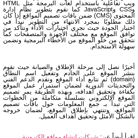
ويب تفاعلية باستخدام لغات البرمجة مثل HTML
وCSS وJavaScript كما نقوم بتطوير نظام إدارة
المحتوى (CMS) ضمن باقات تصميم المواقع إذا كان
ذلك مطلوبًا بمجرد الانتهاء من التطوير نبدأ في
اختبار الجودة حيث نجري اختبارات الأداء ونتأكد من
توافق الموقع مع مختلف الأجهزة والمتصفحات كما
نتحقق من خلو الموقع من الأخطاء البرمجية ونضمن
سهولة الاستخدام.
أخيرًا نصل إلى مرحلة الإطلاق والصيانة حيث نقوم
بنشر الموقع على الخادم وتفعيل اسم النطاق
(domain) ثم نتابع أداء الموقع ونقدم الدعم الفني
والتحديثات الدورية لضمان استمرار عمل الموقع
بكفاءة وتحقيق أهدافه، وبهذه الطريقة يمر تصميم
الموقع الإلكتروني بسلسلة متكاملة من الخطوات
التي تبدأ بـ جمع المعلومات حول باقات تصميم
المواقع، وتنتهي بإطلاق الموقع، لضمان خروجه
بالشكل الأمثل وتحقيق أهداف العميل.
اقرأ أيضاً عن:
شركات انشاء مواقع الكترونية