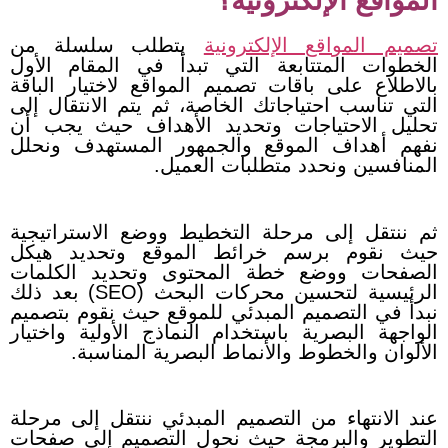
المواقع الإلكترونية؟
تصميم المواقع الإلكترونية
يتطلب سلسلة من
الخطوات المتتابعة التي تبدأ في المقام الأول
بالاطلاع على باقات تصميم المواقع لاختيار الباقة
التي تناسب احتياجاتك الخاصة، ثم يتم الانتقال إلى
تحليل الاحتياجات وتحديد الأهداف حيث يجب أن
نفهم أهداف الموقع والجمهور المستهدف ونحلل
المنافسين ونحدد متطلبات العميل.
ثم ننتقل إلى مرحلة التخطيط ووضع الاستراتيجية
حيث نقوم برسم خرائط الموقع وتحديد هيكل
الصفحات ووضع خطة المحتوى وتحديد الكلمات
الرئيسية لتحسين محركات البحث (SEO) بعد ذلك
نبدأ في التصميم المبدئي للموقع حيث نقوم بتصميم
الواجهة البصرية باستخدام النماذج الأولية واختيار
الألوان والخطوط والأنماط البصرية المناسبة.
عند الانتهاء من التصميم المبدئي ننتقل إلى مرحلة
التطوير والبرمجة حيث نحول التصميم إلى صفحات