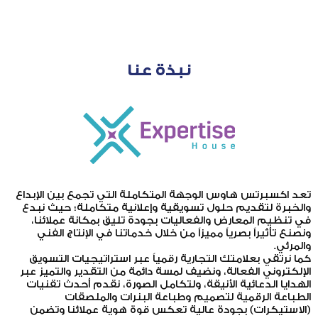
نبذة عنا
تعد اكسبرتس هاوس الوجهة المتكاملة التي تجمع بين الإبداع
والخبرة لتقديم حلول تسويقية وإعلانية متكاملة؛ حيث نبدع
في تنظيم المعارض والفعاليات بجودة تليق بمكانة عملائنا،
ونصنع تأثيراً بصرياً مميزاً من خلال خدماتنا في الإنتاج الفني
والمرئي.
كما نرتقي بعلامتك التجارية رقمياً عبر استراتيجيات التسويق
الإلكتروني الفعالة، ونضيف لمسة دائمة من التقدير والتميز عبر
الهدايا الدعائية الأنيقة، ولتكامل الصورة، نقدم أحدث تقنيات
الطباعة الرقمية لتصميم وطباعة البنرات والملصقات
(الاستيكرات) بجودة عالية تعكس قوة هوية عملائنا وتضمن