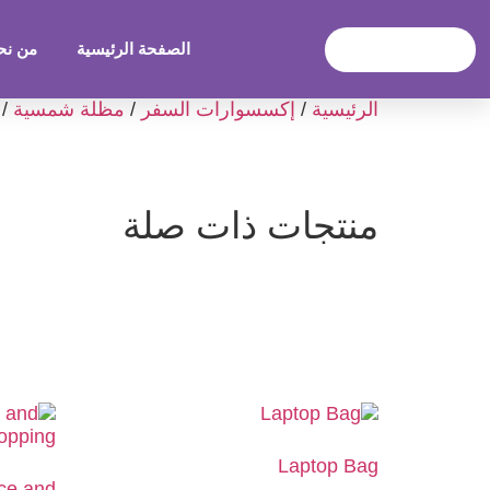
الصفحة الرئيسية
من نح
الرئيسية
/
إكسسوارات السفر
/
مظلة شمسية
nShade Brown Color
منتجات ذات صلة
Laptop Bag
ice and