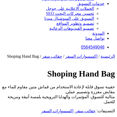
خدمات التسويق
الحملات الإعلانية على جوجل
تحسين محركات البحث SEO
التسويق على السوشيال ميديا
تصميم وتطوير المواقع
تصميم الفيديوهات الدعائية
المدونة
تواصل معنا
0564549048
الرئيسية
/
إكسسوارات السفر
/
حقائب سفر
/ Shoping Hand Bag
Shoping Hand Bag
حقيبة تسوق قابلة لإعادة الاستخدام من قماش متين مقاوم للماء مع
مقابض معززة وتصميم عملي.
مثالية للتسوق، المؤتمرات والهدايا الترويجية بلمسة أنيقة ومريحة
للحمل.
التصنيفات:
حقائب سفر
,
إكسسوارات السفر