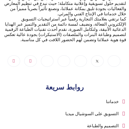
لتقديم حلول تسويقية وإعلانية متكاملة؛ حيث نبدع في تنظيم المعارض
والفعاليات بجودة تليق بمكانة عملائنا، ونصنع تأثيراً بصرياً مميزاً من
خلال خدماتنا في الإنتاج الفني والمرئي.
كما نرتقي بعلامتك التجارية رقمياً عبر استراتيجيات التسويق
الإلكتروني الفعالة، ونضيف لمسة دائمة من التقدير والتميز عبر الهدايا
الدعائية الأنيقة، ولتكامل الصورة، نقدم أحدث تقنيات الطباعة الرقمية
لتصميم وطباعة البنرات والملصقات (الاستيكرات) بجودة عالية تعكس
قوة هوية عملائنا وتضمن لهم الحضور اللافت في كل مناسبة.
روابط سريعة
خدماتنا
التسويق على السوشيال ميديا
التصميم والطباعة