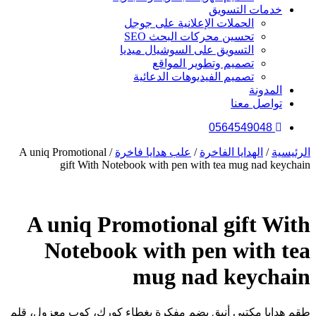
خدمات التسويق
الحملات الإعلانية على جوجل
تحسين محركات البحث SEO
التسويق على السوشيال ميديا
تصميم وتطوير المواقع
تصميم الفيديوهات الدعائية
المدونة
تواصل معنا
0564549048
الرئيسية
/
الهدايا الفاخرة
/
علب هدايا فاخرة
/ A uniq Promotional
gift With Notebook with pen with tea mug nad keychain
A uniq Promotional gift With
Notebook with pen with tea
mug nad keychain
طقم هدايا مكتبي أنيق يضم مفكرة بغطاء كورك، كوب معزول، قلم