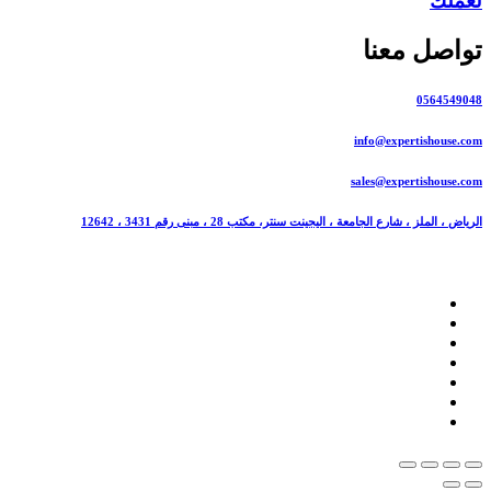
لعملك
تواصل معنا
0564549048
info@expertishouse.com
sales@expertishouse.com
الرياض ، الملز ، شارع الجامعة ، اليجينت سنتر، مكتب 28 ، مبنى رقم 3431 ، 12642