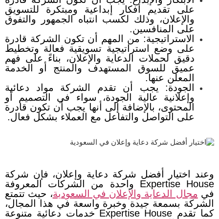
على تقديم أفكار إبداعية ومبتكرة للتسويق
والإعلان، وذلك لكسب انتباه الجمهور والتفوق
على المنافسين.
الاستراتيجية: من المهم أن تكون الشركة قادرة
على وضع استراتيجية تسويقية فعالة وتخطيط
دقيق لحملات الدعاية والإعلان، بناءً على فهم
عميق للسوق المستهدف والمنتج أو الخدمة
المعلن عنها.
الجودة: يجب أن تقدم الشركة مواد دعائية
وإعلانية عالية الجودة، سواء في التصميم أو
المحتوى، بالإضافة إلى أنها يجب أن تكون قادرة
على التواصل والتفاعل مع العملاء بشكل فعال.
وعند اختيار أفضل شركة دعاية وإعلان، فإن شركة
Expertise House واحدة من الشركات المعروفة
في
مجال الدعاية والإعلان في السعودية
، حيث تتمتع
الشركة بسمعة جيدة وخبرة واسعة في هذا المجال،
كما تقدم Expertise House خدمات دعائية متنوعة