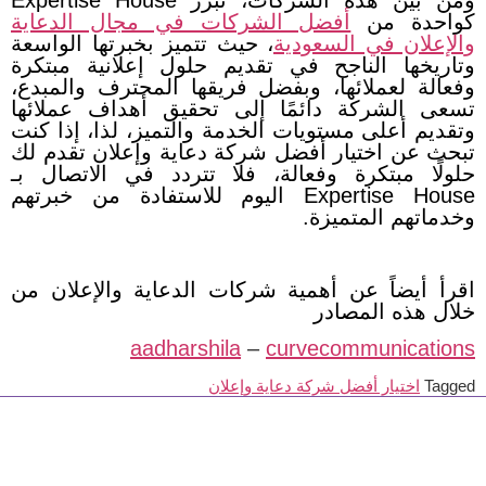
ومن بين هذه الشركات، تبرز Expertise House
كواحدة من
أفضل الشركات في مجال الدعاية
والإعلان في السعودية
، حيث تتميز بخبرتها الواسعة
وتاريخها الناجح في تقديم حلول إعلانية مبتكرة
وفعالة لعملائها، وبفضل فريقها المحترف والمبدع،
تسعى الشركة دائمًا إلى تحقيق أهداف عملائها
وتقديم أعلى مستويات الخدمة والتميز،
لذا، إذا كنت
تبحث عن اختيار أفضل شركة دعاية وإعلان تقدم لك
حلولًا مبتكرة وفعالة، فلا تتردد في الاتصال بـ
Expertise House اليوم للاستفادة من خبرتهم
وخدماتهم المتميزة.
اقرأ أيضاً عن أهمية شركات الدعاية والإعلان من
خلال هذه المصادر
aadharshila
–
curvecommunications
Tagged
اختيار أفضل شركة دعاية وإعلان