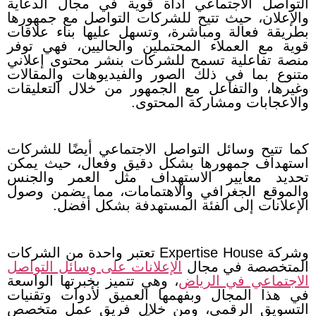
التواصل الاجتماعي أداة قوية في مجال الدعاية
والإعلان، حيث تتيح للشركات التواصل مع جمهورها
بطريقة فعالة ومباشرة، وتسهل عليها بناء علاقات
قوية مع العملاء المحتملين والحاليين، فهي توفر
منصة تفاعلية تسمح للشركات بنشر محتوى إعلاني
متنوع بما في ذلك الصور والفيديوهات والمقالات
وغيرها، والتفاعل مع الجمهور من خلال التعليقات
والاعجابات ومشاركة المحتوى.
كما تتيح وسائل التواصل الاجتماعي أيضًا للشركات
استهداف جمهورها بشكل دقيق وفعال، حيث يمكن
تحديد معايير الاستهداف مثل العمر والجنس
والموقع الجغرافي والاهتمامات، مما يضمن وصول
الإعلانات إلى الفئة المستهدفة بشكل أفضل.
وشركة Expertise House تعتبر واحدة من الشركات
المتخصصة في مجال
الإعلانات على وسائل التواصل
الاجتماعي في الرياض
، وهي تتميز بخبرتها الواسعة
في هذا المجال وبفهمها العميق لأدوات وتقنيات
التسويق الرقمي، ومن خلال فريق عمل متخصص