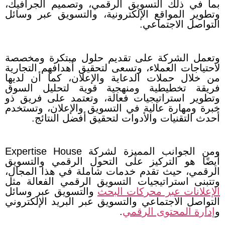
بما في ذلك التسويق الرقمي، وتصميم الجرافيك،
وتطوير المواقع الإلكترونية، والتسويق عبر وسائل
التواصل الاجتماعي.
وتعمل الشركة على تقديم حلول مبتكرة ومخصصة
لاحتياجات العملاء، وتسعى لتحقيق أهدافهم التجارية
من خلال حملات الدعاية والإعلان، كما أن لديها
فريقة تخطيطية ومنهجية قوية لتحليل السوق
وتطوير استراتيجيات فعالة، وتعتمد على فريق ذو
خبرة ومهارة عالية في التسويق والإعلان، وتستخدم
أحدث التقنيات والأدوات لتحقيق أفضل النتائج.
ومن الجوانب المميزة لشركة Expertise House
أيضًا هو التركيز على التحول الرقمي والتسويق
الرقمي، حيث تقدم خدمات شاملة في هذا المجال،
وتتبنى استراتيجيات التسويق الرقمي الفعالة مثل
الإعلانات عبر محركات البحث
والتسويق عبر وسائل
التواصل الاجتماعي والتسويق عبر البريد الإلكتروني
و
إدارة المحتوى الرقمي
.