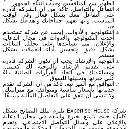
الظهور بين المنافسين وجذب انتباه الجمهور.
التفاعل والتواصل: تأكد من أن الشركة قادرة
على التفاعل معك بشكل فعال وفي الوقت
المناسب، وأنها تفهم احتياجاتك وأهدافك بشكل
جيد.
التكنولوجيا والأدوات: ابحث عن شركة تستخدم
أحدث التكنولوجيا والأدوات في مجال الدعاية
والإعلان، مما يساعدها على تحليل البيانات
بشكل دقيق وتحسين أداء الحملات بشكل
مستمر.
التوجيه والإرشاد: يجب أن تكون الشركة قادرة
على تقديم الإرشاد والتوجيه لك كعميل،
ومساعدتك في اتخاذ القرارات الصائبة بناءً
على خبرتها وتحليلها للسوق.
التوافق مع الميزانية: تأكد من أن الشركة تقدم
خدماتها بأسعار مناسبة ومتوافقة مع ميزانيتك،
ولا تنسى أن تتفق على التفاصيل المالية مسبقًا.
شركة Expertise House تلتزم بتلك النصائح بشكل
كامل، حيث تتمتع بخبرة واسعة في مجال الدعاية
والإعلان على وسائل التواصل الاجتماعي، وتقدم
مجموعة واسعة من الخدمات المبتكرة والمخصصة