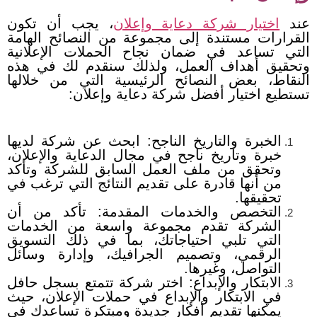
عند
اختيار شركة دعاية وإعلان
، يجب أن تكون
القرارات مستندة إلى مجموعة من النصائح الهامة
التي تساعد في ضمان نجاح الحملات الإعلانية
وتحقيق أهداف العمل، ولذلك سنقدم لك في هذه
النقاط، بعض النصائح الرئيسية التي من خلالها
تستطيع اختيار أفضل شركة دعاية وإعلان:
الخبرة والتاريخ الناجح: ابحث عن شركة لديها
خبرة وتاريخ ناجح في مجال الدعاية والإعلان،
وتحقق من ملف العمل السابق للشركة وتأكد
من أنها قادرة على تقديم النتائج التي ترغب في
تحقيقها.
التخصص والخدمات المقدمة: تأكد من أن
الشركة تقدم مجموعة واسعة من الخدمات
التي تلبي احتياجاتك، بما في ذلك التسويق
الرقمي، وتصميم الجرافيك، وإدارة وسائل
التواصل، وغيرها.
الابتكار والإبداع: اختر شركة تتمتع بسجل حافل
في الابتكار والإبداع في حملات الإعلان، حيث
يمكنها تقديم أفكار جديدة ومبتكرة تساعدك في