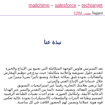
mailchimp
–
salesforce
–
techtarget
Tagged
معنى CRM
نبذة عنا
تعد اكسبرتس هاوس الوجهة المتكاملة التي تجمع بين الإبداع والخبرة
لتقديم حلول تسويقية وإعلانية متكاملة؛ حيث نبدع في تنظيم المعارض
والفعاليات بجودة تليق بمكانة عملائنا، ونصنع تأثيراً بصرياً مميزاً من
خلال خدماتنا في الإنتاج الفني والمرئي.
كما نرتقي بعلامتك التجارية رقمياً عبر استراتيجيات التسويق
الإلكتروني الفعالة، ونضيف لمسة دائمة من التقدير والتميز عبر الهدايا
الدعائية الأنيقة، ولتكامل الصورة، نقدم أحدث تقنيات الطباعة الرقمية
لتصميم وطباعة البنرات والملصقات (الاستيكرات) بجودة عالية تعكس
قوة هوية عملائنا وتضمن لهم الحضور اللافت في كل مناسبة.