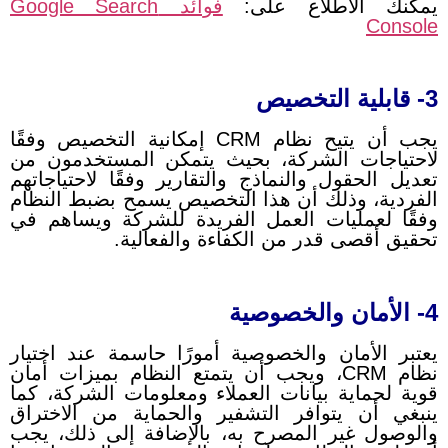
يمكنك الاطلاع على:
فوائد Google Search
Console
3- قابلية التخصيص
يجب أن يتيح نظام CRM إمكانية التخصيص وفقًا
لاحتياجات الشركة، بحيث يتمكن المستخدمون من
تعديل الحقول والنماذج والتقارير وفقًا لاحتياجاتهم
الفردية، وذلك أن هذا التخصيص يسمح بضبط النظام
وفقًا لعمليات العمل الفريدة للشركة ويساهم في
تحقيق أقصى قدر من الكفاءة والفعالية.
4- الأمان والخصوصية
يعتبر الأمان والخصوصية أمورًا حاسمة عند اختيار
نظام CRM، ويجب أن يتمتع النظام بميزات أمان
قوية لحماية بيانات العملاء ومعلومات الشركة، كما
ينبغي أن يتوافر التشفير والحماية من الاختراق
والوصول غير المصرح به، بالإضافة إلى ذلك، يجب