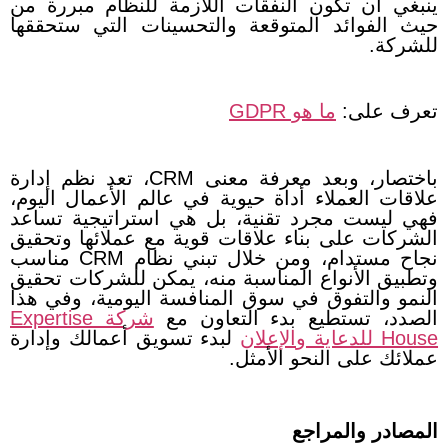
ينبغي أن تكون النفقات اللازمة للنظام مبررة من
حيث الفوائد المتوقعة والتحسينات التي ستحققها
للشركة.
تعرف على:
ما هو GDPR
باختصار، وبعد معرفة معنى CRM، تعد نظم إدارة
علاقات العملاء أداة حيوية في عالم الأعمال اليوم،
فهي ليست مجرد تقنية، بل هي استراتيجية تساعد
الشركات على بناء علاقات قوية مع عملائها وتحقيق
نجاح مستدام، ومن خلال تبني نظام CRM مناسب
وتطبيق الأنواع المناسبة منه، يمكن للشركات تحقيق
النمو والتفوق في سوق المنافسة اليومية، وفي هذا
الصدد، تستطيع بدء التعاون مع
شركة Expertise
House للدعاية والإعلان
لبدء تسويق أعمالك وإدارة
عملائك على النحو الأمثل.
المصادر والمراجع