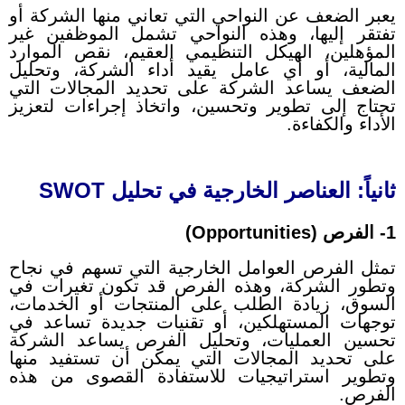
يعبر الضعف عن النواحي التي تعاني منها الشركة أو
تفتقر إليها، وهذه النواحي تشمل الموظفين غير
المؤهلين، الهيكل التنظيمي العقيم، نقص الموارد
المالية، أو أي عامل يقيد أداء الشركة، وتحليل
الضعف يساعد الشركة على تحديد المجالات التي
تحتاج إلى تطوير وتحسين، واتخاذ إجراءات لتعزيز
الأداء والكفاءة.
ثانياً: العناصر الخارجية في تحليل SWOT
1- الفرص (Opportunities)
تمثل الفرص العوامل الخارجية التي تسهم في نجاح
وتطور الشركة، وهذه الفرص قد تكون تغيرات في
السوق، زيادة الطلب على المنتجات أو الخدمات،
توجهات المستهلكين، أو تقنيات جديدة تساعد في
تحسين العمليات، وتحليل الفرص يساعد الشركة
على تحديد المجالات التي يمكن أن تستفيد منها
وتطوير استراتيجيات للاستفادة القصوى من هذه
الفرص.