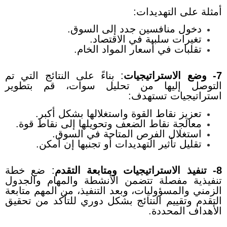
أمثلة على التهديدات:
دخول منافسين جدد إلى السوق.
تغيرات سلبية في الاقتصاد.
تقلبات في أسعار المواد الخام.
7- وضع الاستراتيجيات
:
بناءً على النتائج التي تم
التوصل إليها من تحليل سوات، قم بتطوير
استراتيجيات تستهدف:
تعزيز نقاط القوة واستغلالها بشكل أكبر.
معالجة نقاط الضعف وتحويلها إلى نقاط قوة.
استغلال الفرص المتاحة في السوق.
تقليل تأثير التهديدات أو تجنبها إن أمكن.
8- تنفيذ الاستراتيجيات ومتابعة التقدم
:
ضع خطة
تنفيذية مفصلة تتضمن الأنشطة والمهام والجدول
الزمني والمسؤوليات، وبعد التنفيذ، من المهم متابعة
التقدم وتقييم النتائج بشكل دوري للتأكد من تحقيق
الأهداف المحددة.