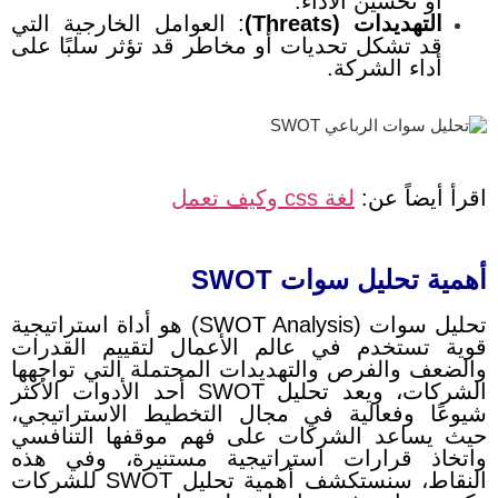
أو تحسين الأداء.
التهديدات (Threats)
: العوامل الخارجية التي
قد تشكل تحديات أو مخاطر قد تؤثر سلبًا على
أداء الشركة.
اقرأ أيضاً عن:
لغة css وكيف تعمل
أهمية تحليل سوات SWOT
تحليل سوات (SWOT Analysis) هو أداة استراتيجية
قوية تستخدم في عالم الأعمال لتقييم القدرات
والضعف والفرص والتهديدات المحتملة التي تواجهها
الشركات، ويعد تحليل SWOT أحد الأدوات الأكثر
شيوعًا وفعالية في مجال التخطيط الاستراتيجي،
حيث يساعد الشركات على فهم موقفها التنافسي
واتخاذ قرارات استراتيجية مستنيرة، وفي هذه
النقاط، سنستكشف أهمية تحليل SWOT للشركات