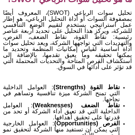
تحليل سوات الرباعي (SWOT)، المعروف أيضًا
بمصفوفة السوات أو أداة التحليل الرباعي، هو إطار
عمل استراتيجي يستخدم لتقييم الوضع التنافسي
للشركة، ويركز هذا التحليل على تحديد أربعة عناصر
رئيسية: نقاط القوة، نقاط الضعف، الفرص،
والتهديدات التي تواجهها الشركة، ويعد تحليل سوات
أداة أساسية لقياس إمكانيات المنظمة وتحديد ما
يمكنها تحقيقه وما يعيق تقدمها، بالإضافة إلى
استكشاف الفرص المتاحة والتحديات المحتملة التي
قد تؤثر على أدائها في السوق.
نقاط القوة (Strengths)
: العوامل الداخلية
التي تمنح الشركة ميزة تنافسية وتساهم في
نجاحها.
نقاط الضعف (Weaknesses)
: العوامل
الداخلية التي قد تعيق أداء الشركة أو تحد من
قدرتها على تحقيق أهدافها.
الفرص (Opportunities)
: العوامل الخارجية
التي يمكن أن تستفيد منها الشركة لتحقيق نمو