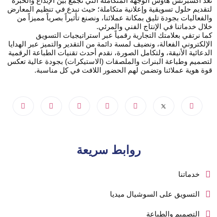
تعد اكسبرتس هاوس الوجهة المتكاملة التي تجمع بين الإبداع والخبرة
لتقديم حلول تسويقية وإعلانية متكاملة؛ حيث نبدع في تنظيم المعارض
والفعاليات بجودة تليق بمكانة عملائنا، ونصنع تأثيراً بصرياً مميزاً من
خلال خدماتنا في الإنتاج الفني والمرئي.
كما نرتقي بعلامتك التجارية رقمياً عبر استراتيجيات التسويق
الإلكتروني الفعالة، ونضيف لمسة دائمة من التقدير والتميز عبر الهدايا
الدعائية الأنيقة، ولتكامل الصورة، نقدم أحدث تقنيات الطباعة الرقمية
لتصميم وطباعة البنرات والملصقات (الاستيكرات) بجودة عالية تعكس
قوة هوية عملائنا وتضمن لهم الحضور اللافت في كل مناسبة.
روابط سريعة
خدماتنا
التسويق على السوشيال ميديا
التصميم والطباعة