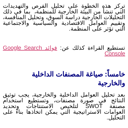
تركز هذه الخطوة على تحليل الفرص والتهديدات
التي تنشأ من البيئة الخارجية للمنظمة، بما في ذلك
التحليلات الخارجية دراسة السوق، وتحليل المنافسة،
وتقييم العوامل الاقتصادية والسياسية والاجتماعية
التي تؤثر على المنظمة.
تستطيع القراءة كذلك عن:
فوائد Google Search
Console
خامساً: صياغة المصنفات الداخلية
والخارجية
بعد تحليل العوامل الداخلية والخارجية، يجب توثيق
النتائج في صورة مصنفات، وتستطيع استخدام
مصنفة SWOT لتلخيص الاستنتاجات وتحديد
العوامات الاستراتيجية التي يمكن اتخاذها بناءً على
التحليل.