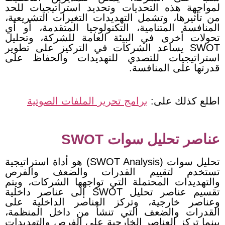
لمواجهة هذه التحديات وتحديد استراتيجيات للحد
من تأثيرها، وتشمل التهديدات التغيرات التشريعية،
المنافسة المتنامية، التكنولوجيا المتقدمة، أو أي
تحولات أخرى في البيئة العامة للشركة، وتحليل
SWOT يساعد الشركات في التركيز على تطوير
استراتيجيات للتصدي للتهديدات والحفاظ على
قدرتها على المنافسة.
اطلع كذلك على:
برامج تحرير الملفات الصوتية
عناصر تحليل سوات SWOT
تحليل سوات (SWOT Analysis) هو أداة استراتيجية
تستخدم لتقييم القدرات والضعف والفرص
والتهديدات المحتملة التي تواجهها الشركات، ويتم
تقسيم عناصر تحليل SWOT إلى عناصر داخلية
وعناصر خارجية، وتركز العناصر الداخلية على
القدرات والضعف التي تنشأ من داخل المنظمة،
بينما تركز العناصر الخارجية على الفرص والتهديدات