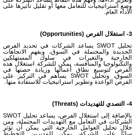
وضع استراتيجيات للتعامل معها أو تقليل تأثيرها على
الأداء العام.
3- استغلال الفرص (Opportunities)
تحليل SWOT يساعد الشركات في تحديد الفرص
الجديدة والمحتملة في السوق، وبفهم الاتجاهات
الخارجية والتغيرات في سلوك المستهلكين
والتكنولوجيا والمنافسة، يمكن للشركة استغلال هذه
الفرص لتوسيع نطاق أعمالها وزيادة حصتها في
السوق، وتحليل SWOT يساهم في التركيز على
الفرص الواعدة وتطوير استراتيجيات للاستفادة منها.
4- التصدي للتهديدات (Threats)
بالإضافة إلى استغلال الفرص، يساعد تحليل SWOT
الشركات في التعامل مع التهديدات المحتملة، ومن
خلال تحليل العوامل الخارجية التي يمكن أن تؤثر
سلبًا على الشركة، يمكن للمديرين التخطيط